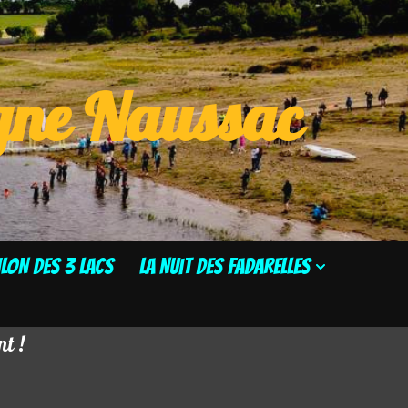
ogne Naussac
HLON DES 3 LACS
La Nuit des Fadarelles
t !