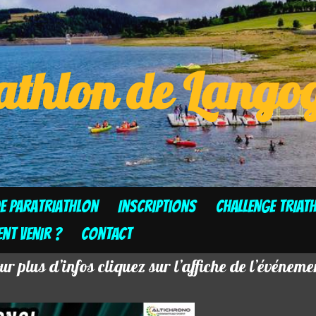
athlon de Lang
de Paratriathlon
Inscriptions
CHALLENGE TRIAT
t venir ?
Contact
ur plus d’infos cliquez sur l’affiche de l’événemen