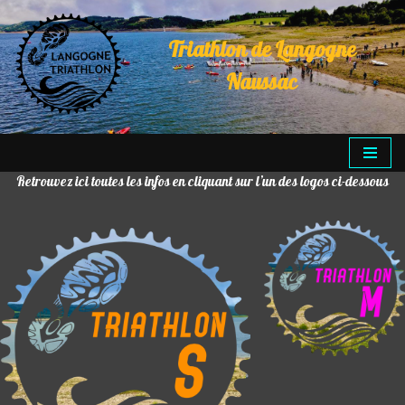
Triathlon de Langogne
Aller
au
Naussac
contenu
Retrouvez ici toutes les infos en cliquant sur l’un des logos ci-dessous