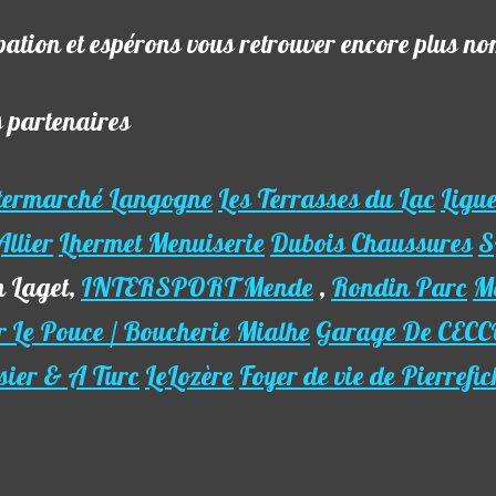
pation et espérons vous retrouver encore plus n
s partenaires
termarché Langogne
Les Terrasses du Lac
Ligue
llier
Lhermet Menuiserie
Dubois Chaussures
S
 Laget,
INTERSPORT Mende
,
Rondin Parc
M
r Le Pouce / Boucherie Mialhe
Garage De CEC
sier & A Turc
LeLozère
Foyer de vie de Pierrefic