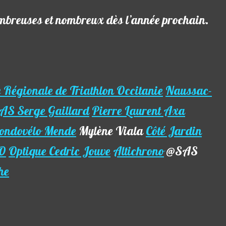
ombreuses et nombreux dès l’année prochain.
 Régionale de Triathlon Occitanie
Naussac-
AS Serge Gaillard
Pierre Laurent Axa
ondovélo Mende
Mylène Viala
Côté Jardin
CO
Optique Cedric Jouve
Altichrono
@SAS
he