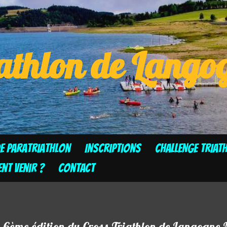
athlon de Lang
de Paratriathlon
Inscriptions
CHALLENGE TRIAT
t venir ?
Contact