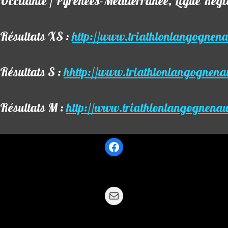
Occitanie / Pyrénées-Méditerranée, Ligue Régi
Résultats XS :
http://www.triathlonlangogne
Résultats S :
h
http://www.triathlonlangognen
Résultats M :
http://www.triathlonlangognena