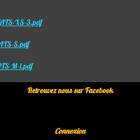
TATS-XS-3.pdf
ATS-S.pdf
ATS-M-1.pdf
Retrouvez nous sur Facebook
Connexion