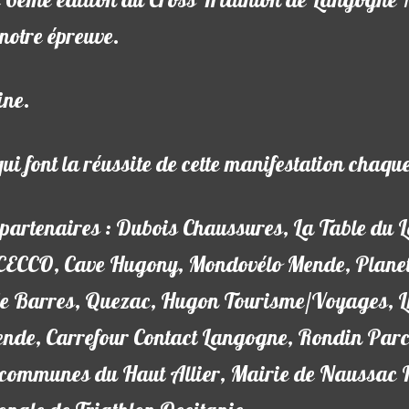
e 6ème édition du Cross Triathlon de Langogne N
 notre épreuve.
ine.
i font la réussite de cette manifestation chaqu
 partenaires : Dubois Chaussures, La Table du
 CECCO, Cave Hugony, Mondovélo Mende, Planet
 de Barres, Quezac, Hugon Tourisme/Voyages, 
e, Carrefour Contact Langogne, Rondin Parc, 
ommunes du Haut Allier, Mairie de Naussac Fo