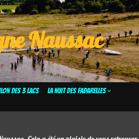
ogne Naussac
HLON DES 3 LACS
La Nuit des Fadarelles