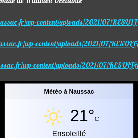
onale de Triathlon Occitanie
naussac.fr/wp-content/uploads/2021/07/RESUL
aussac.fr/wp-content/uploads/2021/07/RESULT
ussac.fr/wp-content/uploads/2021/07/RESULT
Météo à Naussac
21°
C
Ensoleillé