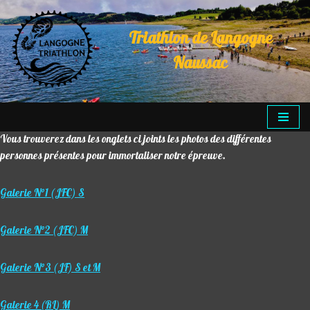
Triathlon de Langogne
Aller
au
Naussac
contenu
Vous trouverez dans les onglets ci joints les photos des différentes
personnes présentes pour immortaliser notre épreuve.
Galerie N°1 (JFC) S
Galerie N°2 (JFC) M
Galerie N°3 (JF) S et M
Galerie 4 (RL) M