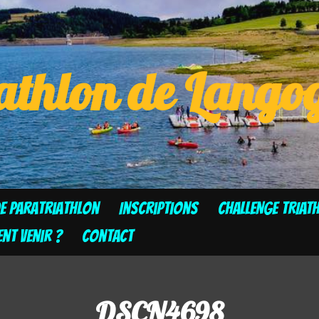
athlon de Lang
de Paratriathlon
Inscriptions
CHALLENGE TRIAT
t venir ?
Contact
DSCN4698