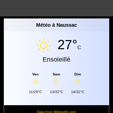
Météo à Naussac
27°
C
Ensoleillé
Ven
Sam
Dim
11/29°C
13/32°C
14/31°C
Data from
MeteoArt.com