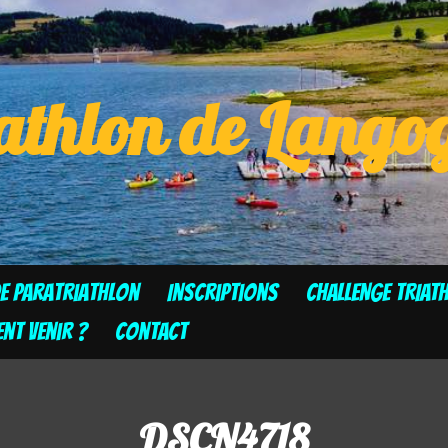
athlon de Lang
de Paratriathlon
Inscriptions
CHALLENGE TRIAT
t venir ?
Contact
DSCN4718