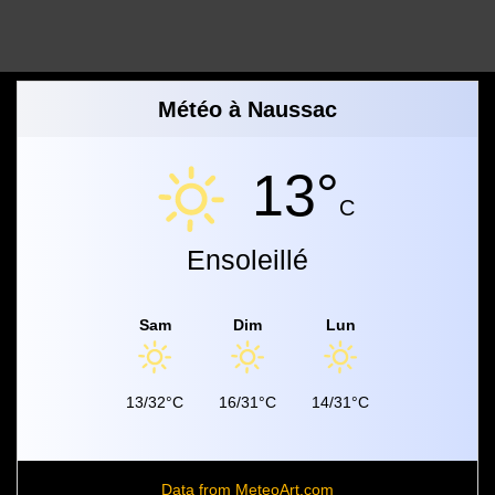
Météo à Naussac
13°
C
Ensoleillé
Sam
Dim
Lun
13/32°C
16/31°C
14/31°C
Data from
MeteoArt.com