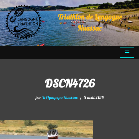
Triathlon de Langogne
Aller
au
Naussac
contenu
DSCN4726
par
TriLangogneNaussac
5 août 2016