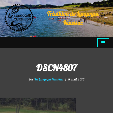
Triathlon de Langogne
Aller
au
Naussac
contenu
DSCN4807
par
TriLangogneNaussac
5 août 2016