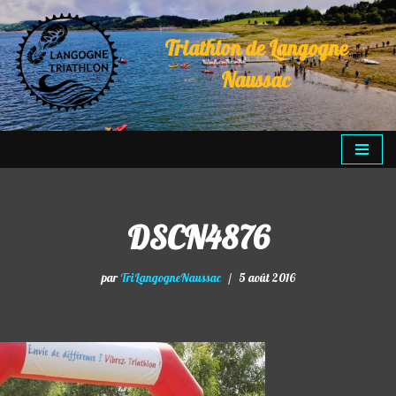
Triathlon de Langogne
Aller
au
Naussac
contenu
DSCN4876
par
TriLangogneNaussac
5 août 2016