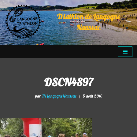
Triathlon de Langogne
Aller
au
Naussac
contenu
DSCN4897
par
TriLangogneNaussac
5 août 2016