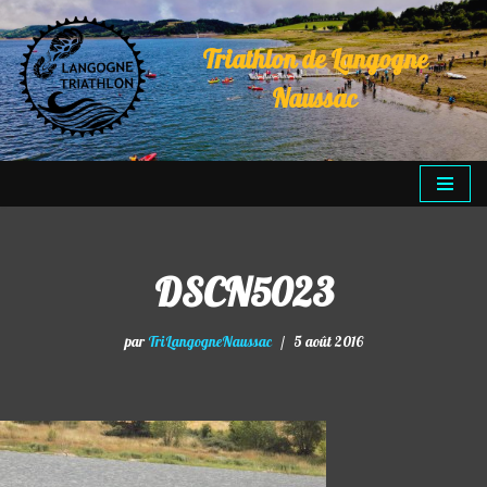
Triathlon de Langogne
Aller
au
Naussac
contenu
DSCN5023
par
TriLangogneNaussac
5 août 2016