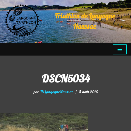
Triathlon de Langogne
Aller
au
Naussac
contenu
DSCN5034
par
TriLangogneNaussac
5 août 2016