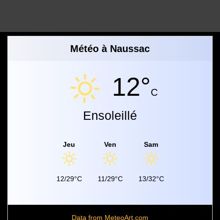
Météo à Naussac
12°
C
Ensoleillé
Jeu
Ven
Sam
12/29°C
11/29°C
13/32°C
Data from
MeteoArt.com