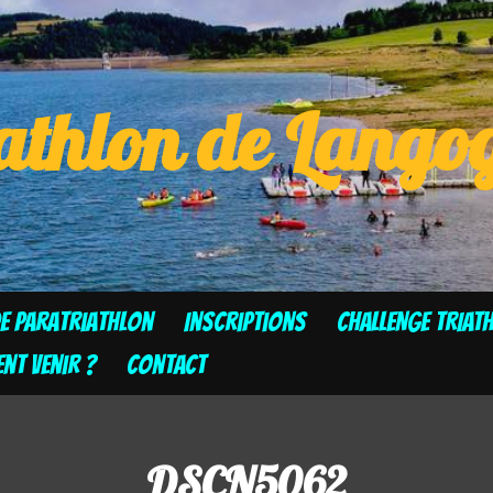
athlon de Lang
de Paratriathlon
Inscriptions
CHALLENGE TRIAT
t venir ?
Contact
DSCN5062