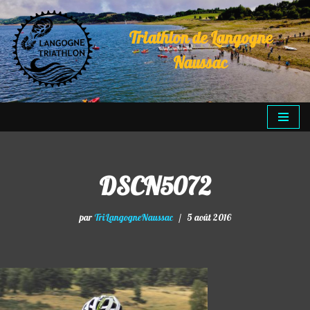
Triathlon de Langogne
Aller
au
Naussac
contenu
DSCN5072
par
TriLangogneNaussac
5 août 2016