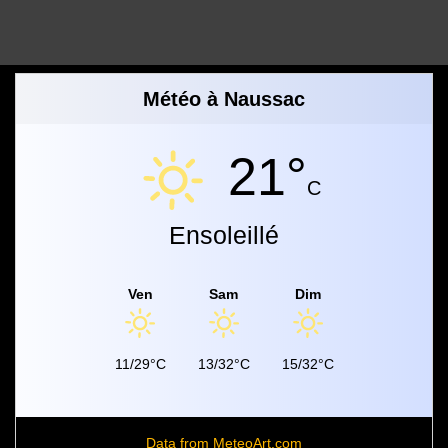
Météo à Naussac
21°
C
Ensoleillé
Ven
Sam
Dim
11/29°C
13/32°C
15/32°C
Data from
MeteoArt.com