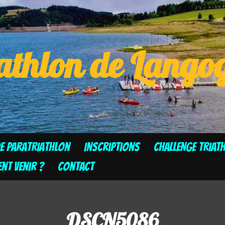
athlon de Lang
de Paratriathlon
Inscriptions
CHALLENGE TRIAT
t venir ?
Contact
DSCN5086