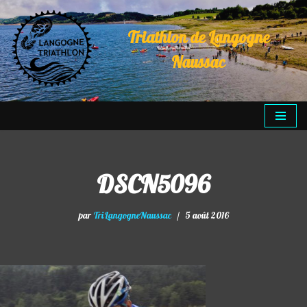
Triathlon de Langogne
Aller
au
Naussac
contenu
DSCN5096
par
TriLangogneNaussac
5 août 2016