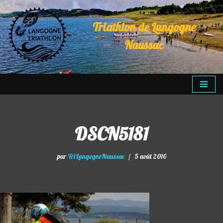
Triathlon de Langogne
Aller
au
Naussac
contenu
DSCN5181
par
TriLangogneNaussac
5 août 2016