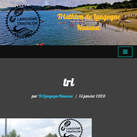
Triathlon de Langogne
Aller
au
Naussac
contenu
tri
par
TriLangogneNaussac
13 janvier 2020