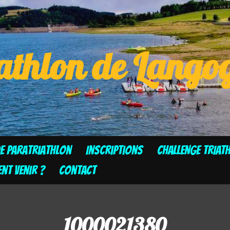
athlon de Lang
de Paratriathlon
Inscriptions
CHALLENGE TRIAT
t venir ?
Contact
1000021380