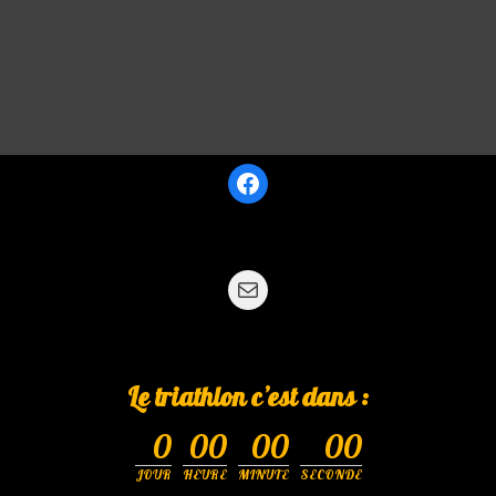
Le triathlon c’est dans :
0
00
00
00
JOUR
HEURE
MINUTE
SECONDE