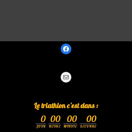
Le triathlon c’est dans :
0
00
00
00
JOUR
HEURE
MINUTE
SECONDE