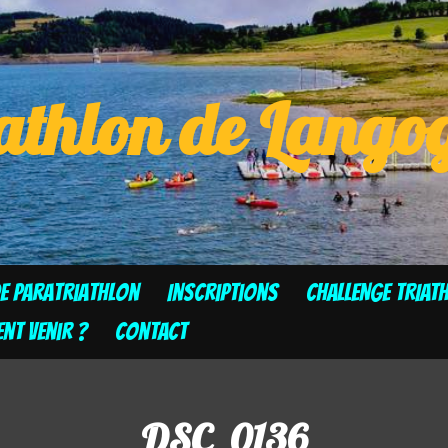
athlon de Lang
de Paratriathlon
Inscriptions
CHALLENGE TRIAT
t venir ?
Contact
DSC_0136