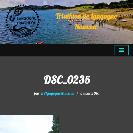
Triathlon de Langogne
Aller
au
Naussac
contenu
DSC_0235
par
TriLangogneNaussac
5 août 2016