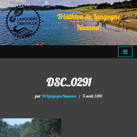
Triathlon de Langogne
Aller
au
Naussac
contenu
DSC_0291
par
TriLangogneNaussac
5 août 2016