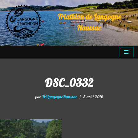
Triathlon de Langogne
Aller
au
Naussac
contenu
DSC_0332
par
TriLangogneNaussac
5 août 2016