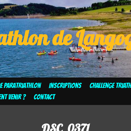
athlon de Lang
de Paratriathlon
Inscriptions
CHALLENGE TRIAT
t venir ?
Contact
DSC_0371