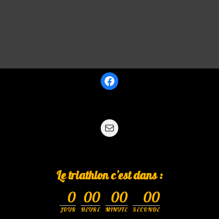
Le triathlon c’est dans :
0
00
00
00
JOUR
HEURE
MINUTE
SECONDE