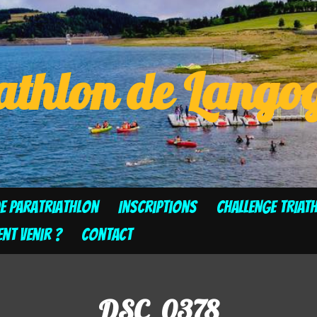
athlon de Lang
de Paratriathlon
Inscriptions
CHALLENGE TRIAT
t venir ?
Contact
DSC_0378