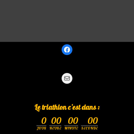
Le triathlon c’est dans :
0
00
00
00
JOUR
HEURE
MINUTE
SECONDE