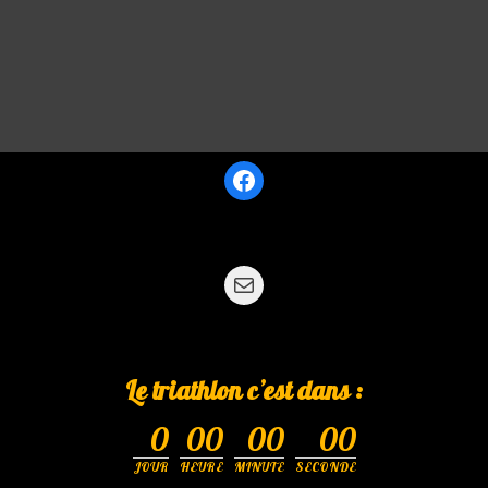
Le triathlon c’est dans :
0
00
00
00
JOUR
HEURE
MINUTE
SECONDE