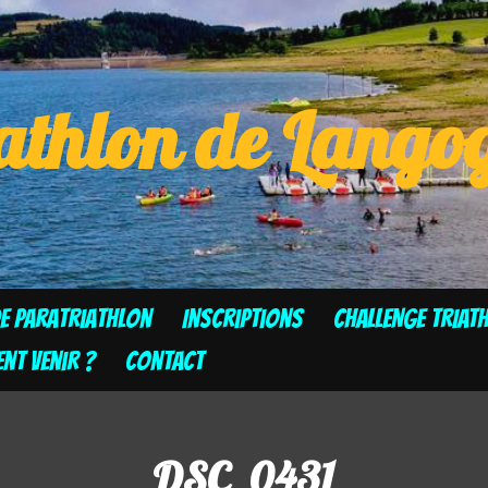
athlon de Lang
de Paratriathlon
Inscriptions
CHALLENGE TRIAT
t venir ?
Contact
DSC_0431