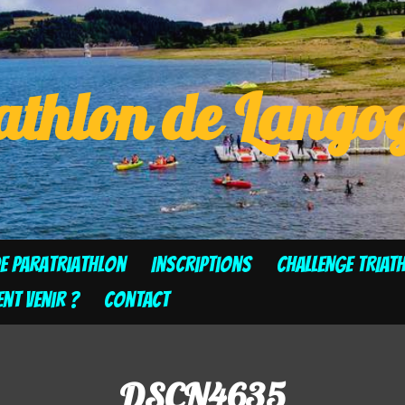
athlon de Lang
de Paratriathlon
Inscriptions
CHALLENGE TRIAT
t venir ?
Contact
DSCN4635