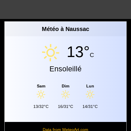
Météo à Naussac
13°
C
Ensoleillé
Sam
Dim
Lun
13/32°C
16/31°C
14/31°C
Data from
MeteoArt.com