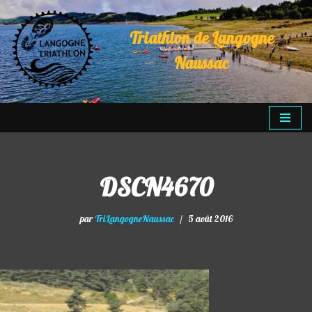
Triathlon de Langogne
Aller
au
Naussac
contenu
DSCN4670
par
TriLangogneNaussac
5 août 2016