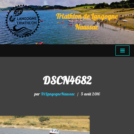
Triathlon de Langogne
Aller
au
Naussac
contenu
DSCN4682
par
TriLangogneNaussac
5 août 2016