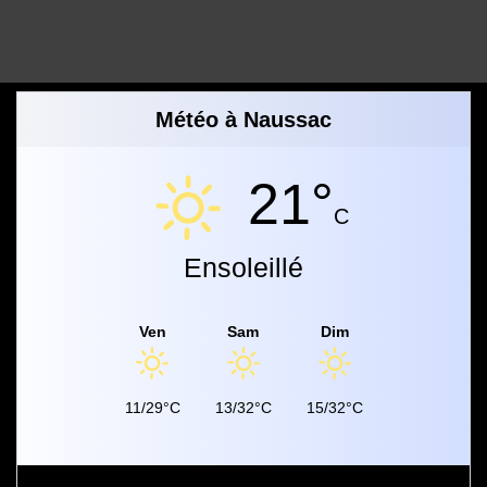
Météo à Naussac
21°
C
Ensoleillé
Ven
Sam
Dim
11/29°C
13/32°C
15/32°C