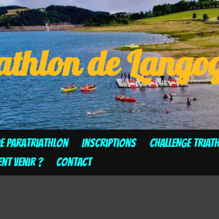
athlon de Lang
de Paratriathlon
Inscriptions
CHALLENGE TRIAT
t venir ?
Contact