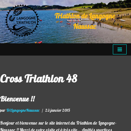
Triathlon de Langogne
Aller
au
Naussac
contenu
Cross Triathlon 48
Bienvenue !!
par
TriLangogneNaussac
23 janvier 2015
Bonjour et bienvenue sur le site internet du Triathlon de Langogne-
Naussac !! Merci de votre visite et à très vite… Amitiés sportives