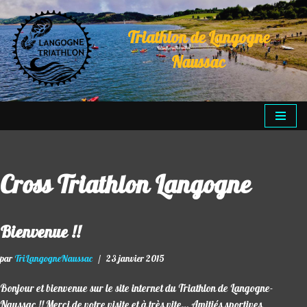
Triathlon de Langogne
Aller
au
Naussac
contenu
Cross Triathlon Langogne
Bienvenue !!
par
TriLangogneNaussac
23 janvier 2015
Bonjour et bienvenue sur le site internet du Triathlon de Langogne-
Naussac !! Merci de votre visite et à très vite… Amitiés sportives