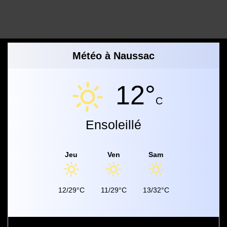
Météo à Naussac
12°
C
Ensoleillé
Jeu
Ven
Sam
12/29°C
11/29°C
13/32°C