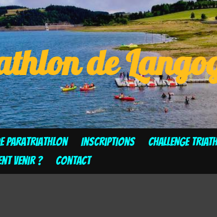
athlon de Lang
de Paratriathlon
Inscriptions
CHALLENGE TRIAT
t venir ?
Contact