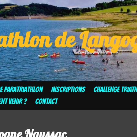
athlon de Lang
de Paratriathlon
Inscriptions
CHALLENGE TRIAT
t venir ?
Contact
gogne Naussac