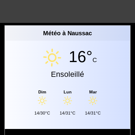
Météo à Naussac
16°
C
Ensoleillé
Dim
Lun
Mar
14/30°C
14/31°C
14/31°C