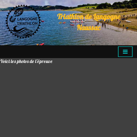
Triathlon de Langogne
Aller
au
Naussac
contenu
Voici les photos de l’épreuve