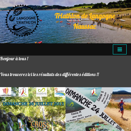
Triathlon de Langogne
Aller
au
Naussac
contenu
Bonjour à tous !
Vous trouverez ici les résultats des différentes éditions !!