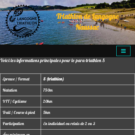
Triathlon de Langogne
Aller
au
Naussac
contenu
Voici les informations principales pour le para-triathlon S
Epreuve / Format
S (triathlon)
Natation
750m
VTT / Cyclisme
20km
Trail / Course à pied
5km
Participation
En individuel ou relais de 2 ou 3
Âge minimum en