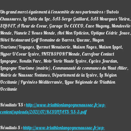
Un grand merci également à l’ensemble de nos partenaires : Dubois
Chaussures, La Table du Lac, SAS Serge Gaillard, SAS Mourgues Vieira,
SLBPET, A Fleur de Coeur, Garage De CECCO, Cave Hugony, Mondovélo
Mende, Planete 2 Roues Mende, Atol Mon Opticien, Optique Cédric Jouve,
Hôtel Restaurant Golf Domaine de Barres, Quezac, Hugon
Tourisme/Voyages, Lhermet Menuiserie, Maison Fages, Maison Laget,
Hyper U Coeur Lozère, INTERSPORT Mende, Carrefour Contact
Langogne, Rondin Parc, Moto Verte Haute Lozère, Cycles Jourdan,
Langogne Tourisme (mairie), Communauté de communes du Haut Allier,
Mairie de Naussac Fontanes, Département de la Lozère, La Région
Occitanie / Pyrénées-Méditerranée, Ligue Régionale de Triathlon
Occitanie
Résultats XS :
http://www.triathlonlangognenaussac.fr/wp-
content/uploads/2021/07/RESULTATS-XS-3.pdf
Résultats S :
h
http://www.triathlonlangognenaussac.fr/wp-